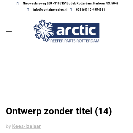
Nieuwesluisweg 268 - 3197 KV Botlek Rotterdam, Harbour NO. 5049
info@containersales.nl
0031(0) 10-4954911
ONTWERP ZONDER TITEL (14)
Ontwerp zonder titel (14)
by
Kees-Izelaar