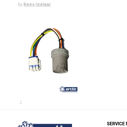
by
Kees-Izelaar
SERVICE