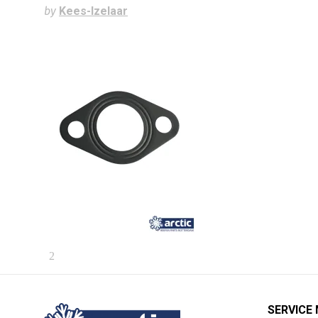
by
Kees-Izelaar
SERVICE