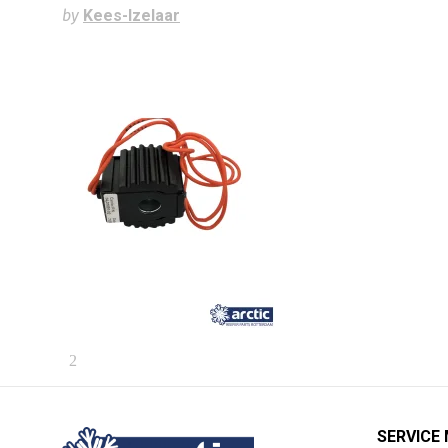
by
Kees-Izelaar
SERVICE